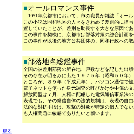
■
オールロマンス事件
1951年京都市において、市の職員が雑誌「オール
この小説は同和地区の人々をきわめて差別的に描写
置していたことが、差別を助長する大きな原因であ
この事件を契機に、京都市は部落対策の総合計画を
この事件が以後の地方公共団体の、同和行政への取
■
部落地名総鑑事件
全国の被差別部落の所在地、戸数などを記した出版
その存在が明るみに出た１９７５年（昭和５０年）
ところが、８９年（平成元年）、パソコン通信で被
電子ネットを使った身元調査の呼びかけや中傷の文
解放同盟は７月、人権に配慮した電気通信事業法の
表現でも、その発信自体の法的規制は、表現の自由
法的な対抗手段は、攻撃の対象が特定の個人でない
も人権問題に敏感でありたいと願います。
戻る