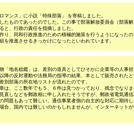
ロマンス」に小説「特殊部落」 を寄稿しました。
したものであったのでした。この事で部落解放委員会（部落解
ると、行政の責任を指摘しました。
作り、同和行政推進のための積極的施策を行うようになったの
組を推進させるきっかけになったといわれています。
物「地名総鑑」は、差別の道具としてひそかに企業等の人事担
以降の反対運動や法務局の指導の結果、本として販売されたと
差別部落の所在地リストが流れたのです。
章は、ここ数年でも５、６件は見つかっており、残念でなりま
見直しなどを郵政相に申し入れたそうですが、郵政省電気通信
の問題もあって難しい。通信事業者側の自主的な対応に期待し
場合、国内では難しいのかもしれませんが、インターネットが