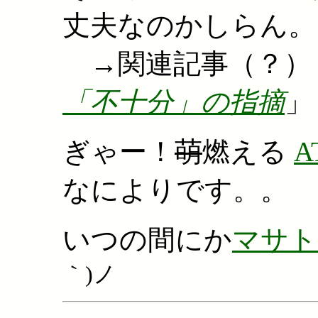
丈夫なのかしらん。
→関連記事（？） 
「不十分」の指摘
」
ぎゃー！
萌
燃える
A
なによりです。。
いつの間にか
マサト
｀)ノ