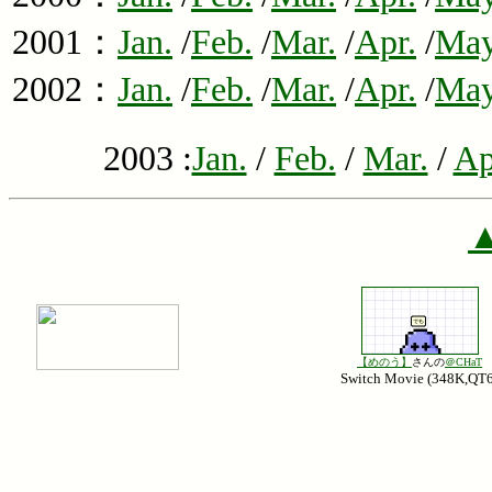
2001：
Jan.
/
Feb.
/
Mar.
/
Apr.
/
May
2002：
Jan.
/
Feb.
/
Mar.
/
Apr.
/
May
2003 :
Jan.
/
Feb.
/
Mar.
/
Ap
▲
【めのう】
さんの
＠CHaT
Switch Movie (348K,QT6