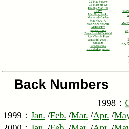
G2 Mac Forever
G3 Macs are Go
Healthy Mac Life
J-SPY
前の
Mac Drug Rock!!
Macintosh Garden
Mac News 4U
Ma
Mac News Network
MzDonald's
padma colors
虹
PowerBook100's World
Rj's Chatoic Page
somethin' good...
web16go
へんて
Woodenships
www.desktopper.net
Am
Back Numbers
1998：
O
1999：
Jan.
/
Feb.
/
Mar.
/
Apr.
/
May
2000：
Jan.
/
Feb.
/
Mar.
/
Apr.
/
May