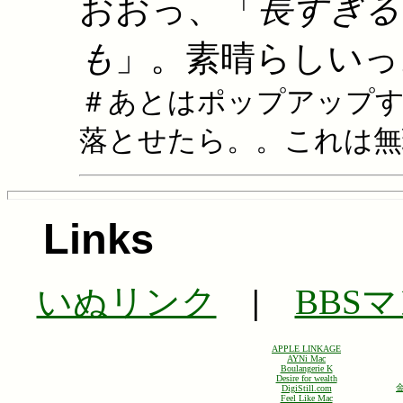
おおっ、「
長すぎる
も
」。素晴らしいっ。(
＃あとはポップアップす
落とせたら。。これは無
Links
いぬリンク
|
BBS
APPLE LINKAGE
AYNi Mac
Boulangerie K
Desire for wealth
DigiStill.com
Feel Like Mac