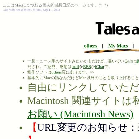
ここはMacにまつわる個人的感想日記のページです。(*_*)
Last Modified at
9:39 PM
Thu, Sep 11, 2003
others
|
My Macs
|
一見ニュース系のサイトみたいかもだけど、書いているのは
だされ。ご意見、感想は
mail
か
BBS
か
iChat
で。
稚作ソフトは
others
頁にあります。^^
基本的にMacの話なんだけどMac以外のことも取り上げるこ
自由にリンクしていた
Macintosh 関連サ
お願い (Macintosh News)
【
URL変更のお知らせ：