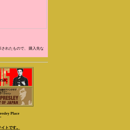
影されたもので、 購入先な
。
resley Place
"
s" 公認サイトです。