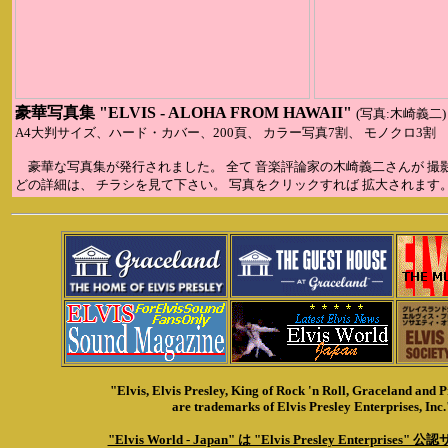
豪華写真集 "ELVIS - ALOHA FROM HAWAII"
(写真:木崎義二)
A4大判サイズ、ハード・カバー、200頁、 カラー写真7割、 モノクロ3割
豪華な写真集が発行されました。 全て 音楽評論家の木崎義二さんが 撮
どの詳細は、 チラシを見て下さい。 写真をクリックすれば 拡大されます
"Elvis, Elvis Presley, King of Rock 'n Roll, Graceland and P
are trademarks of Elvis Presley Enterprises, Inc.
"Elvis World - Japan" は "Elvis Presley Enterprise