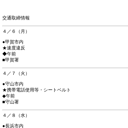
交通取締情報
４／６（月）
●甲賀市内
★速度違反
◆午前
■甲賀署
４／７（火）
●守山市内
★携帯電話使用等・シートベルト
◆午前
■守山署
４／８（水）
●長浜市内