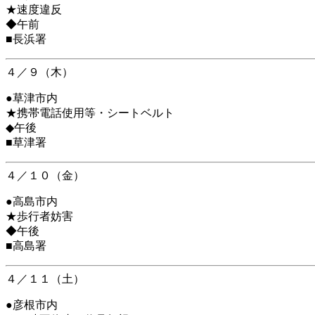
★速度違反
◆午前
■長浜署
４／９（木）
●草津市内
★携帯電話使用等・シートベルト
◆午後
■草津署
４／１０（金）
●高島市内
★歩行者妨害
◆午後
■高島署
４／１１（土）
●彦根市内