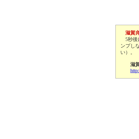
滋賀
5秒
ンプし
い）。
滋
http