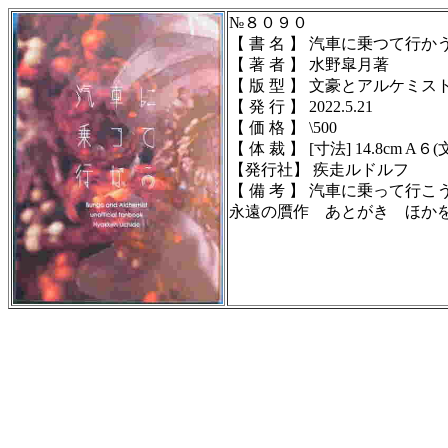
№８０９０
【 書 名 】 汽車に乗つて行か
【 著 者 】 水野皐月著
【 版 型 】 文豪とアルケミ
【 発 行 】 2022.5.21
【 価 格 】 \500
【 体 裁 】 [寸法] 14.8cm A６(文
【発行社】 疾走ルドルフ
【 備 考 】
汽車に乗って行こ
永遠の贋作 あとがき ほか