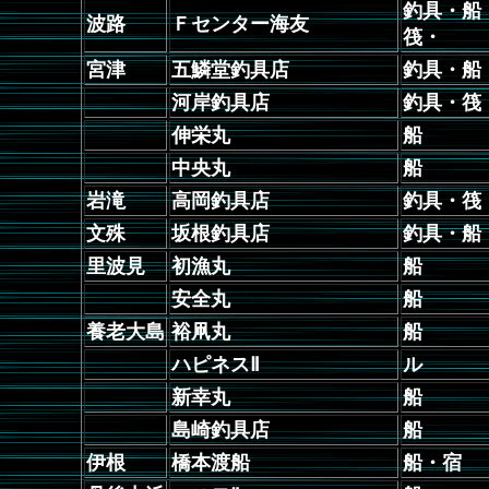
釣具・船
波路
Ｆセンター海友
筏・
宮津
五鱗堂釣具店
釣具・船
河岸釣具店
釣具・筏
伸栄丸
船
中央丸
船
岩滝
高岡釣具店
釣具・筏
文殊
坂根釣具店
釣具・船
里波見
初漁丸
船
安全丸
船
養老大島
裕凧丸
船
ハピネスⅡ
ル
新幸丸
船
島崎釣具店
船
伊根
橋本渡船
船・宿