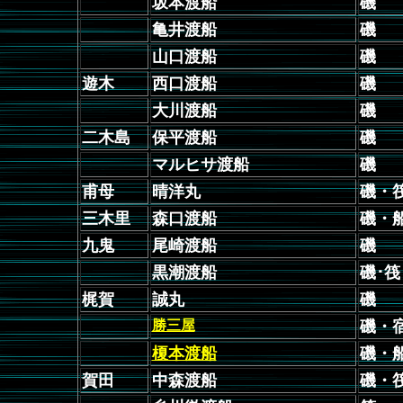
坂本渡船
磯
亀井渡船
磯
山口渡船
磯
遊木
西口渡船
磯
大川渡船
磯
二木島
保平渡船
磯
マルヒサ渡船
磯
甫母
晴洋丸
磯・
三木里
森口渡船
磯・
九鬼
尾崎渡船
磯
黒潮渡船
磯･
梶賀
誠丸
磯
勝三屋
磯・
榎本渡船
磯・
賀田
中森渡船
磯・