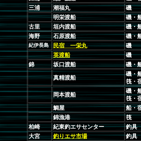
三浦
潮福丸
磯
明栄渡船
磯・
古里
垣内渡船
磯・
海野
石原渡船
磯・
紀伊長島
民宿 一栄丸
磯
英渡船
磯
錦
坂口渡船
磯・
磯・
真精渡船
筏・
磯・
岡本渡船
筏・
鯛屋
船・
錦漁港
筏
柏崎
紀東釣エサセンター
釣具
大宮
釣りエサ市場
釣具