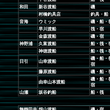
和田
新谷渡船
磯
村橋釣具店
釣具・船
音海
ウミック
磯・船・
早川渡船
筏・宿
金森渡船
磯・宿
神野浦
久富渡船
船・筏・
神徳渡船
船・筏・
磯・船・
日引
山幸渡船
宿
藤原渡船
磯・船・
磯・船・
由幸山本渡船
宿
山瀬
坂谷釣船
船・筏
舞鶴田井
畑山渡船
磯・宿