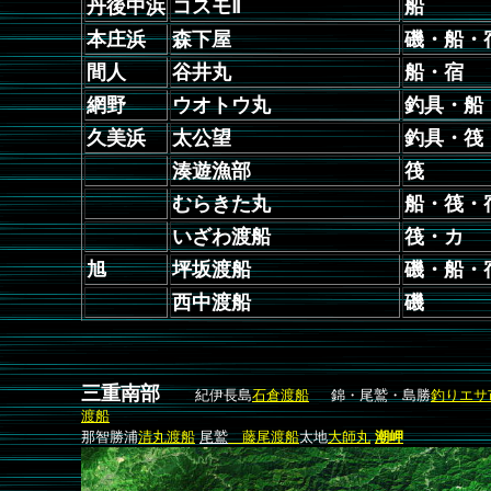
丹後中浜
コスモⅡ
船
本庄浜
森下屋
磯・船・
間人
谷井丸
船・宿
網野
ウオトウ丸
釣具・船
久美浜
太公望
釣具・筏
湊遊漁部
筏
むらきた丸
船・筏・
いざわ渡船
筏・カ
旭
坪坂渡船
磯・船・
西中渡船
磯
三重南部
紀伊長島
石倉渡船
錦・尾鷲・島勝
釣りエサ
渡船
那智勝浦
清丸渡船
尾鷲
藤尾
渡船
太地
大師丸
潮岬