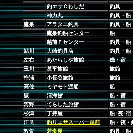
釣エサＣわしだ
釣具
神力丸
釣具・船
鷹巣
アラタニ釣具
釣具・船
鷹巣釣船センター
船
越前Ｆセンター
釣具・船
鮎川
大崎釣具店
釣具・船
左右
あたらしや旅館
磯・宿
玉川
甚平旅館
旅館
梅浦
小長谷旅館
旅館
高佐
ミヤモト渡船
船
糠
清海館
船・宿
河野
てらした旅館
船・宿
杉津
丁持屋
船･筏･宿
江良
釣りエサスーパー越前
船・筏・
敦賀
若潮屋
釣具・船