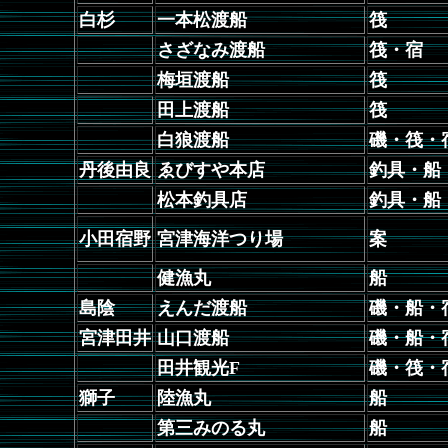
白杉
一本松渡船
筏
さざなみ渡船
筏・宿
梅垣渡船
筏
田上渡船
筏
白狼渡船
磯・筏・
丹後由良
ゑびすや本店
釣具・船
松本釣具店
釣具・船
小田宿野
宮津海洋つり場
案
健漁丸
船
島陰
えんだ渡船
磯・船・
宮津田井
山口渡船
磯・船・
田井観光F
磯・筏・
獅子
陸漁丸
船
第三みのる丸
船