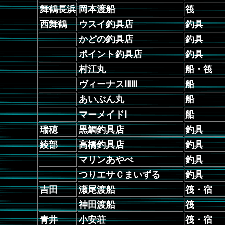
舞鶴長浜
岡本渡船
筏
西舞鶴
ウスイ釣具店
釣具
かどの釣具店
釣具
ポイント釣具店
釣具
村江丸
船・筏
ヴィーナスⅠⅡⅢ
船
あいぶん丸
船
マーメイドⅠ
船
瑞穂
黒鯛釣具店
釣具
綾部
高橋釣具店
釣具
マリンあやべ
釣具
つりエサＣまいずる
釣具
吉田
瀬尾渡船
筏・宿
神田渡船
筏
青井
小安荘
筏・宿