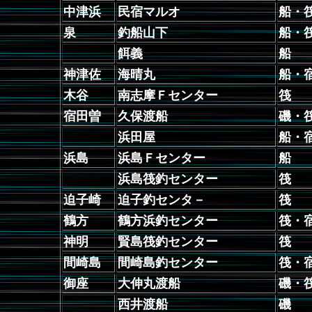
中津浜
民宿マルオ
船・
泉
釣船山下
船・
餌義
船
神津佐
海晴丸
船・
木谷
南志摩Ｆセンター
筏
宿田曽
久保渡船
磯・
浜田屋
船・
浜島
浜島Ｆセンター
船
浜島筏釣センター
筏
迫子崎
迫子釣センタ－
筏
鶴方
鶴方浜釣センター
筏・
神明
賢島筏釣センター
筏
間崎島
間崎島釣センター
筏・
御座
大伸丸渡船
磯・
西井渡船
磯