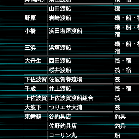
山田渡船
磯
野原
岩崎渡船
磯・船・
磯・船・
小橋
浜田塩屋渡船
宿
磯・船・
三浜
浜垣渡船
宿
大丹生
西田渡船
筏・宿
桜井渡船
筏・宿
下佐波賀
佐波賀養殖場
筏
千歳
井上渡船
筏・宿
上佐波賀
上佐波賀渡船組合
筏
大波下
つりエサ大浦
筏
東舞鶴
谷釣具店
釣具
佐野釣具店
釣具
コーリン丸
船