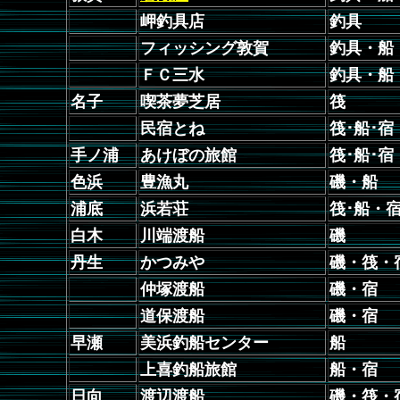
岬釣具店
釣具
フィッシング敦賀
釣具・船
ＦＣ三水
釣具・船
名子
喫茶夢芝居
筏
民宿とね
筏･船･宿
手ノ浦
あけぼの旅館
筏･船･宿
色浜
豊漁丸
磯・船
浦底
浜若荘
筏･船・
白木
川端渡船
磯
丹生
かつみや
磯・筏・
仲塚渡船
磯・宿
道保渡船
磯・宿
早瀬
美浜釣船センター
船
上喜釣船旅館
船・宿
日向
渡辺渡船
磯・筏・