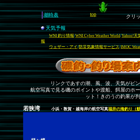
top
潮時表
クリ
天気予報
WNI 釣り情報
/
WNI Cyber Weather World
/
Yahoo!
報
ウェザー・アイ
/
防災気象情報サービス
/
IMOC Weat
リンクであすの潮、風、波、天気がピ
航空写真で見る磯のポイントや渡船、餌屋のホ
ット！きのうの釣果が
若狭湾
小浜・敦賀・越海岸の航空写真
福井の海釣り（