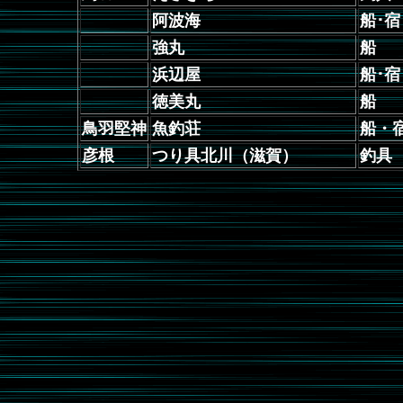
阿波海
船･宿
強丸
船
浜辺屋
船･宿
徳美丸
船
鳥羽堅神
魚釣荘
船・
彦根
つり具北川（滋賀）
釣具