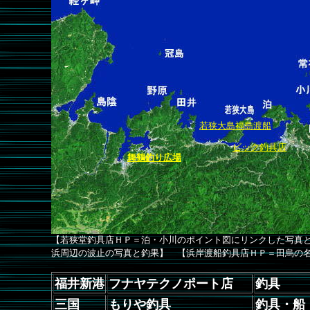
若狭大島福島渡船
ビック釣具店
舞鶴釣り広場
【若狭堂釣具店ＨＰ＝泊・小川のポイント図にリンクした写真
浜周辺の波止の写真と釣果】 【浜岸渡船釣具店ＨＰ＝田烏の
福井新港
フナヤテクノポート店
釣具
三国
もりや釣具
釣具・船