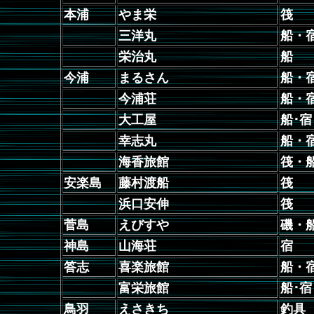
本浦
やま栄
筏
三洋丸
船・
栄治丸
船
今浦
まるさん
船・
今浦荘
船・
大工屋
船･宿
幸志丸
船・
海香旅館
筏・
安楽島
藤村渡船
筏
浜口安伸
筏
菅島
えびすや
磯・
神島
山海荘
宿
答志
喜楽旅館
船・
富栄旅館
船･宿
鳥羽
えさきち
釣具