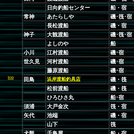
日向釣船センター
船・宿
常神
あたらしや
磯･筏･宿
長松渡船
磯・宿
神子
大観渡船
磯･筏･宿
よしのや
船
小川
江村渡船
磯･宿
世久見
河村渡船
磯･宿
藤原渡船
磯･宿
top
田鳥
浜岸渡船釣具店
磯・筏
松前渡船
磯・筏
ひろひさ丸
船･宿
須浦
大戸金次
筏・宿
矢代
池端
磯・宿
山下
筏
犬熊
千鳥屋
船・宿