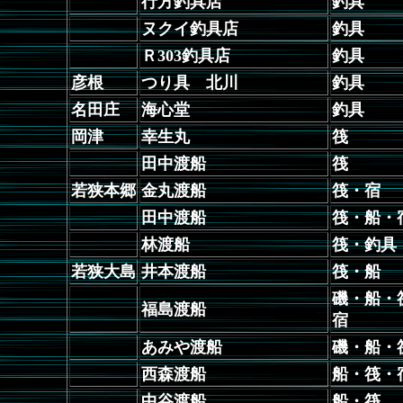
行方釣具店
釣具
ヌクイ釣具店
釣具
Ｒ303釣具店
釣具
彦根
つり具 北川
釣具
名田庄
海心堂
釣具
岡津
幸生丸
筏
田中渡船
筏
若狭本郷
金丸渡船
筏・宿
田中渡船
筏・船・
林渡船
筏・釣具
若狭大島
井本渡船
筏・船
磯・船・
福島渡船
宿
あみや渡船
磯・船・
西森渡船
船・筏・
中谷渡船
船・筏