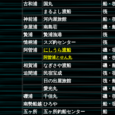
古和浦
国丸
船・
まるよし渡船
筏
神前浦
河内屋旅館
船・
奈屋浦
南島荘
磯・
贄浦
贄浦漁港
筏
慥柄浦
スズ釣センター
筏
阿曽浦
にしうら渡船
磯・
阿曽浦とせん丸
磯・
相賀浦
なぎさや渡船
磯・
迫間浦
民宿宝成
筏・
日の出屋旅館
筏・
愛光丸
磯・
礫浦
千佳丸
磯・
南勢船越
ひろや
船・
五ヶ所
五ヶ所釣船センター
船