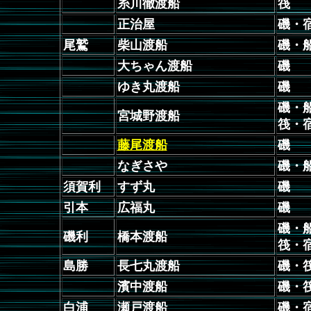
糸川徹渡船
筏
正治屋
磯・
尾鷲
柴山渡船
磯・
大ちゃん渡船
磯
ゆき丸渡船
磯
磯・
宮城野渡船
筏・
藤尾渡船
磯
なぎさや
磯・
須賀利
すず丸
磯
引本
広福丸
磯
磯・
磯利
橋本渡船
筏・
島勝
長七丸渡船
磯・
濱中渡船
磯・
白浦
瀬戸渡船
磯・