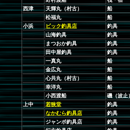
野村渡船
筏・宿
西津
天輝丸（村古）
船
松福丸
船
小浜
ビック釣具店
釣具
山海釣具
釣具
まつおか釣具
釣具
田中屋釣具
釣具
一真丸
船
金広丸
船
心共丸（村古）
船
幸洋丸
船
小西渡船
磯（波止
上中
若狭堂
釣具
なかむら釣具店
釣具
ジャンボ釣具店
釣具