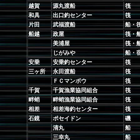
越賀
源丸渡船
筏
和具
出口釣センター
筏
片田
武福渡船
船・
船越
政屋
筏・
美浦屋
筏・
じがみや
船・
安乗
安乗釣センター
筏
三ヶ所
永田渡船
筏
ＦＣマンボウ
筏
千賀
千賀漁業協同組合
筏
畔蛸
畔蛸漁業協同組合
筏
相差
相差海釣センター
筏
石鏡
ポセイドン
磯
清丸
船
三幸丸
船