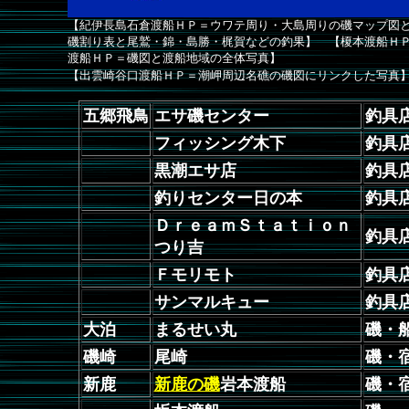
【紀伊長島石倉渡船ＨＰ＝ウワテ周り・大島周りの磯マップ図
磯割り表と尾鷲・錦・島勝・梶賀などの釣果】 【榎本渡船Ｈ
渡船ＨＰ＝磯図と渡船地域の全体写真】
【出雲崎谷口渡船ＨＰ＝潮岬周辺名礁の磯図にリンクした写
五郷飛鳥
エサ磯センター
釣具
フィッシング木下
釣具
黒潮エサ店
釣具
釣りセンター日の本
釣具
ＤｒｅａｍＳｔａｔｉｏｎ
釣具
つり吉
Ｆモリモト
釣具
サンマルキュー
釣具
大泊
まるせい丸
磯・
磯崎
尾崎
磯・
新鹿
新鹿の磯
岩本渡船
磯・