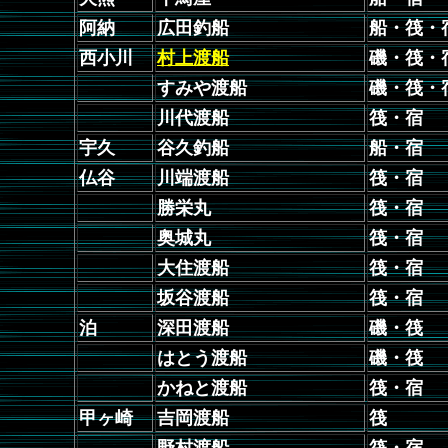
阿納
広田釣船
船・筏・
西小川
村上渡船
磯・筏・
すみや渡船
磯・筏・
川代渡船
筏・宿
宇久
谷久釣船
船・宿
仏谷
川端渡船
筏・宿
勝栄丸
筏・宿
奥城丸
筏・宿
大住渡船
筏・宿
坂谷渡船
筏・宿
泊
深田渡船
磯・筏
はとう渡船
磯・筏
かねと渡船
筏・宿
甲ヶ崎
吉岡渡船
筏