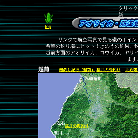
クリック
新
top
リンクで航空写真で見る磯のポイン
希望の釣り場にヒット！きのうの釣果、
越前方面のアオリイカ、コウイカ、ヤリ
ます
越前
磯釣り紀行（越前）
福井の海釣り
北近畿
福井の海釣り