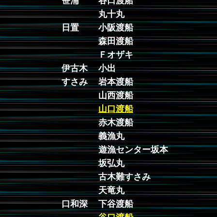
笹浦
谷口渡船
丸十丸
日置
小阪渡船
森田渡船
Ｆオザキ
伊古木
小出
すさみ
岩本渡船
山西渡船
山口渡船
赤木渡船
義漁丸
遊漁センター坂本
坂弘丸
古木難すさみ
天竜丸
口和深
下谷渡船