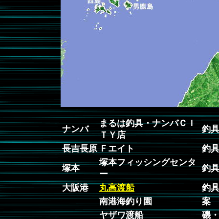
まるは釣具・ナンバＣＩ
ナンバ
釣
ＴＹ店
長吉長原
Ｆエイト
釣
塚本フィッシングセンタ
塚本
釣
ー
大阪港
丸高渡船
釣
南港海釣り園
案
ヤザワ渡船
磯