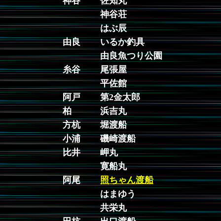
神谷
佐知丸
神谷荘
はぶ辰
由良
いるか釣具
由良魚つり公園
糸谷
尾張屋
平佐館
阿戸
第2金太郎
柏
浜吉丸
方杭
堀渡船
小浦
磯崎渡船
比井
岬丸
寛船丸
阿尾
照ちゃん渡船
はまゆう
共栄丸