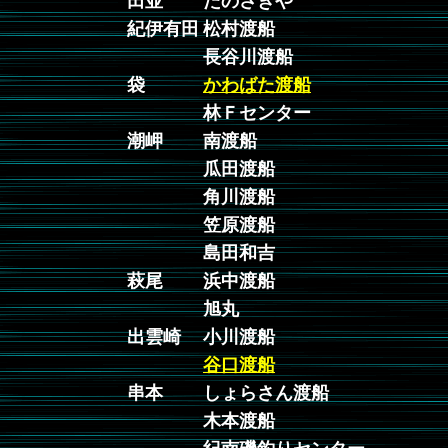
田並
たのさきや
紀伊有田
松村渡船
長谷川渡船
袋
かわばた渡船
林Ｆセンター
潮岬
南渡船
瓜田渡船
角川渡船
笠原渡船
島田和吉
萩尾
浜中渡船
旭丸
出雲崎
小川渡船
谷口渡船
串本
しょらさん渡船
木本渡船