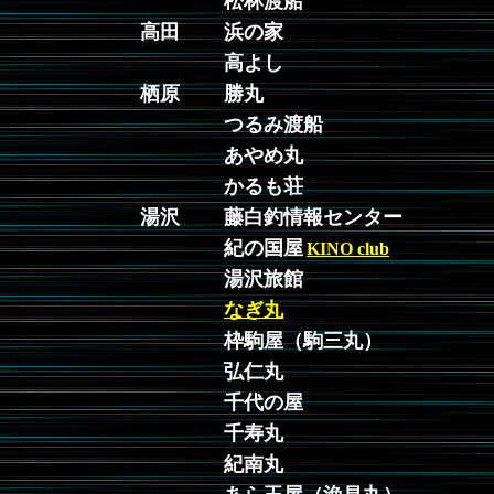
松林渡船
高田
浜の家
高よし
栖原
勝丸
つるみ渡船
あやめ丸
かるも荘
湯沢
藤白釣情報センター
紀の国屋
KINO clu
b
湯沢旅館
なぎ丸
枠駒屋（駒三丸）
弘仁丸
千代の屋
千寿丸
紀南丸