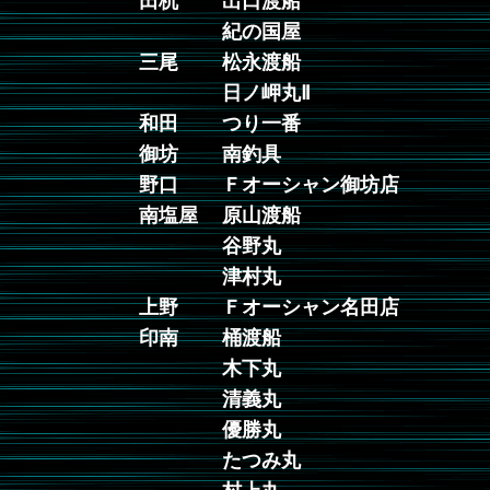
田杭
出口渡船
紀の国屋
三尾
松永渡船
日ノ岬丸Ⅱ
和田
つり一番
御坊
南釣具
野口
Ｆオーシャン御坊店
南塩屋
原山渡船
谷野丸
津村丸
上野
Ｆオーシャン名田店
印南
桶渡船
木下丸
清義丸
優勝丸
たつみ丸