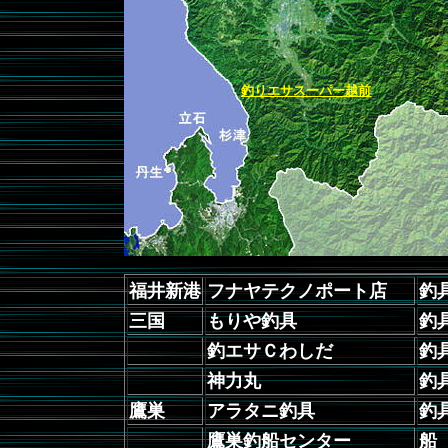
釣りエサスーパー越前
福井新港
フナヤテクノポート店
釣
三国
もりや釣具
釣
釣エサＣわしだ
釣
神力丸
釣
鷹巣
アラタニ釣具
釣
鷹巣釣船センター
船