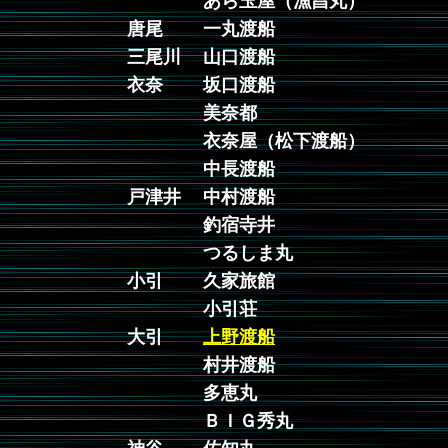
あら玉屋（漁昌丸）
唐尾
一丸渡船
三尾川
山口渡船
衣奈
坂口渡船
美奈都
衣奈屋（松下渡船）
中長渡船
戸津井
中村渡船
釣宿寺井
つるしま丸
小引
久家旅館
小引荘
大引
上野渡船
村井渡船
多恵丸
ＢＩＧ秀丸