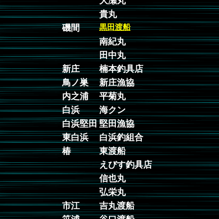
大瀬丸
貴丸
磯間
黒田渡船
南紀丸
田中丸
新庄
楠本釣具店
鳥ノ巣
新庄漁協
内之浦
平菊丸
白浜
海クン
白浜堅田
堅田漁協
東白浜
白浜釣組合
椿
東渡船
えびす釣具店
信也丸
弘栄丸
市江
吉丸渡船