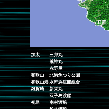
加太
三邦丸
荒神丸
赤野屋
和歌山
北港魚つり公園
和歌山港
水軒浜渡船組合
雑賀崎
新栄丸
双子島渡船
初島
南村渡船