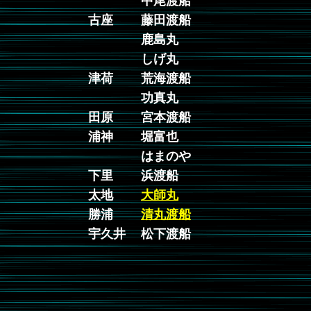
中尾渡船
古座
藤田渡船
鹿島丸
しげ丸
津荷
荒海渡船
功真丸
田原
宮本渡船
浦神
堀富也
はまのや
下里
浜渡船
太地
大師丸
勝浦
清丸渡船
宇久井
松下渡船