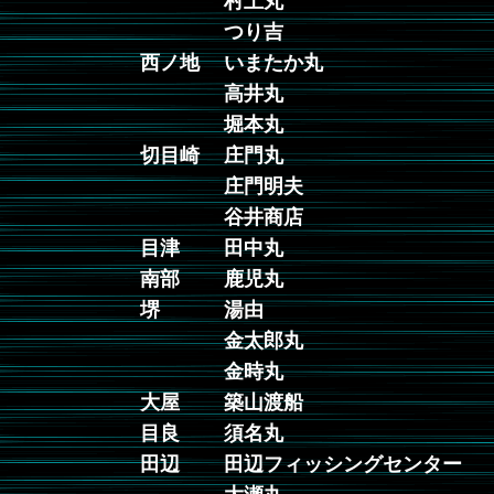
村上丸
つり吉
西ノ地
いまたか丸
高井丸
堀本丸
切目崎
庄門丸
庄門明夫
谷井商店
目津
田中丸
南部
鹿児丸
堺
湯由
金太郎丸
金時丸
大屋
築山渡船
目良
須名丸
田辺
田辺フィッシングセンター