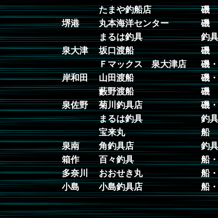
たまや釣船店
磯
堺港
丸本海洋センター
磯
まるは釣具
釣
泉大津
坂口渡船
磯
Ｆマックス 泉大津店
磯
岸和田
山田渡船
磯
藪野渡船
磯
泉佐野
菊川釣具店
磯
まるは釣具
釣
宝来丸
船
泉南
角釣具店
釣
箱作
百々釣具
船
多奈川
おおせき丸
船
小島
小島釣具店
船