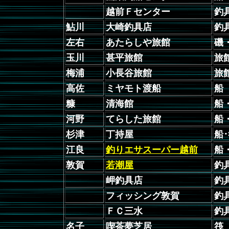
越前Ｆセンター
釣
鮎川
大崎釣具店
釣
左右
あたらしや旅館
磯
玉川
甚平旅館
旅
梅浦
小長谷旅館
旅
高佐
ミヤモト渡船
船
糠
清海館
船
河野
てらした旅館
船
杉津
丁持屋
船･
江良
釣りエサスーパー越前
船
敦賀
若潮屋
釣
岬釣具店
釣
フィッシング敦賀
釣
ＦＣ三水
釣
名子
喫茶夢芝居
筏