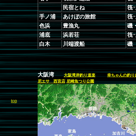
民宿とね
筏･
手ノ浦
あけぼの旅館
筏･
色浜
豊漁丸
磯
浦底
浜若荘
筏
白木
川端渡船
磯
大阪湾
大阪湾岸釣り道楽
幸ちゃんの釣り
尼エサ 西宮店
尼崎魚つり公園
top