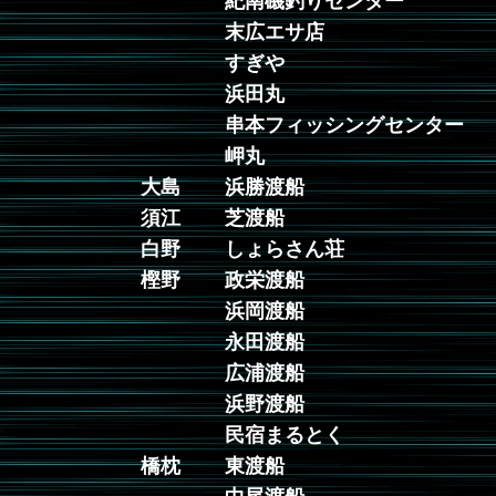
紀南磯釣りセンター
末広エサ店
すぎや
浜田丸
串本フィッシングセンター
岬丸
大島
浜勝渡船
須江
芝渡船
白野
しょらさん荘
樫野
政栄渡船
浜岡渡船
永田渡船
広浦渡船
浜野渡船
民宿まるとく
橋枕
東渡船