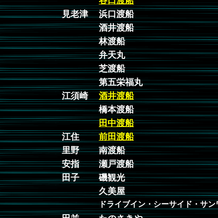
谷口渡船
見老津
浜口渡船
酒井渡船
林渡船
弁天丸
芝渡船
第五栄福丸
江須崎
酒井渡船
橋本渡船
田中渡船
江住
前田渡船
里野
南渡船
安指
瀬戸渡船
田子
磯観光
久美屋
ドライブイン・シーサイド・サン