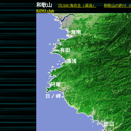
和歌山
TEAM 海坊主（湯浅）
和歌山の釣り（
KINO club