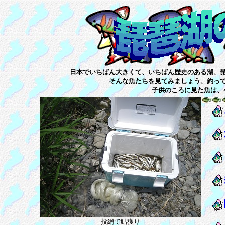
日本でいちばん大きくて、いちばん歴史のある湖、
そんな魚たちを見てみましょう、釣っ
子供のころに見た魚は、
魚
お
ホ
投網で鮎獲り