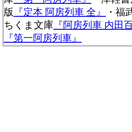
版
『定本 阿房列車 全』
・福
ちくま文庫
『阿房列車 内田
『第一阿房列車』