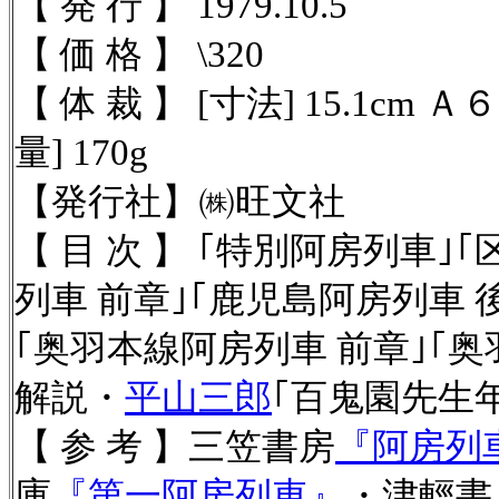
【 発 行 】 1979.10.5
【 価 格 】 \320
【 体 裁 】
[寸法] 15.1cm Ａ
量] 170g
【発行社】
㈱旺文社
【 目 次 】 ｢特別阿房列車｣
列車 前章｣｢鹿児島阿房列車 
｢奥羽本線阿房列車 前章｣｢奥
解説・
平山三郎
｢百鬼園先生
【 参 考 】三笠書房
『阿房列
庫
『第一阿房列車』
・津輕書