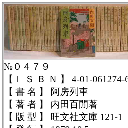
№０４７９
【Ｉ Ｓ Ｂ Ｎ 】
4-01-061274-
【 書 名 】 阿房列車
【 著 者 】 内田百閒著
【 版 型 】 旺文社文庫 121-1