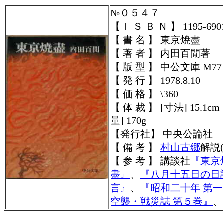
№０５４７
【Ｉ Ｓ Ｂ Ｎ 】
1195-690
【 書 名 】 東京焼盡
【 著 者 】 内田百閒著
【 版 型 】 中公文庫 M77
【 発 行 】 1978.8.10
【 価 格 】 \360
【 体 裁 】
[寸法] 15.1c
量] 170g
【発行社】
中央公論社
【 備 考 】
村山古郷
解説
【 参 考 】 講談社
『東京
盡』
、
『八月十五日の日
言』
、
『昭和二十年 第一
空襲・戦災誌 第５巻』
、