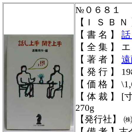
№０６８１
【Ｉ Ｓ Ｂ Ｎ
【 書 名 】
話
【 全 集 】
【 著 者 】
遠
【 発 行 】 198
【 価 格 】 \1,
【 体 裁 】
[寸
270g
【発行社】 
【 備 考 】
古