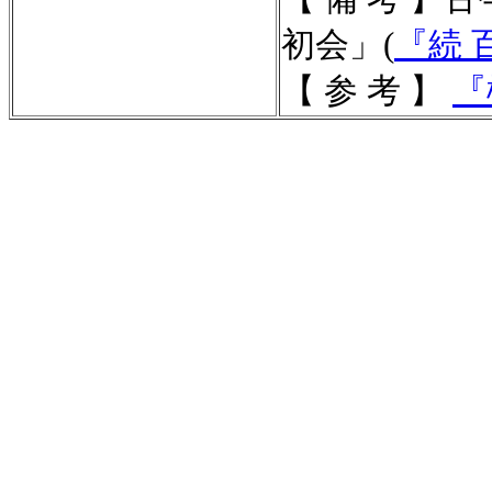
初会」(
『続 
【 参 考 】
『