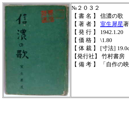
№２０３２
【 書 名 】 信濃の歌
【 著 者 】
室生犀星
著
【 発 行 】 1942.1.20
【 価 格 】 \1.80
【 体 裁 】 [寸法] 19.0
【発行社】 竹村書房
【 備 考 】 「自作