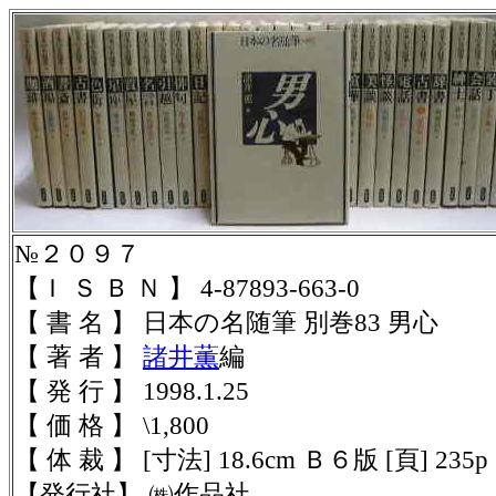
№２０９７
【Ｉ Ｓ Ｂ Ｎ 】 4-87893-663-0
【 書 名 】 日本の名随筆 別巻83 男心
【 著 者 】
諸井薫
編
【 発 行 】 1998.1.25
【 価 格 】 \1,800
【 体 裁 】 [寸法] 18.6cm Ｂ６版 [頁] 235p 
【発行社】 ㈱作品社