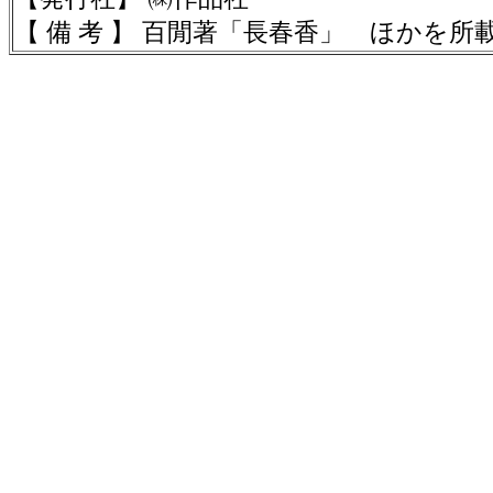
【 備 考 】 百閒著「長春香」 ほかを所