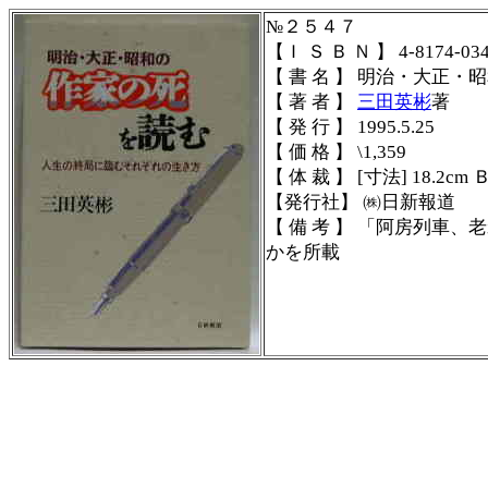
№２５４７
【Ｉ Ｓ Ｂ Ｎ 】 4-8174-034
【 書 名 】 明治・大正
【 著 者 】
三田英彬
著
【 発 行 】 1995.5.25
【 価 格 】 \1,359
【 体 裁 】 [寸法] 18.2cm Ｂ
【発行社】 ㈱日新報道
【 備 考 】
「阿房列車、老
かを所載