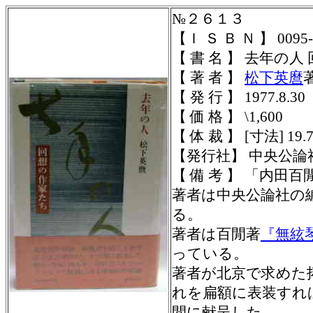
№２６１３
【Ｉ Ｓ Ｂ Ｎ 】 0095-0
【 書 名 】 去年の
【 著 者 】
松下英麿
【 発 行 】 1977.8.30
【 価 格 】 \1,600
【 体 裁 】
[寸法] 19.
【発行社】 中央公論
【 備 考 】 「内田百閒
著者は中央公論社の
る。
著者は百閒著
『無絃
っている。
著者が北京で求めた
れを扁額に表装すれ
閒に献呈した。