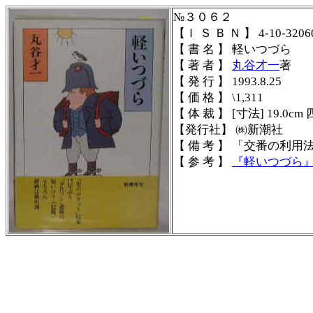
№３０６２
【Ｉ Ｓ Ｂ Ｎ 】 4-10-3206
【 書 名 】 軽いつづら
【 著 者 】
丸谷才一
著
【 発 行 】 1993.8.25
【 価 格 】 \1,311
【 体 裁 】 [寸法] 19.0cm 
【発行社】 ㈱新潮社
【 備 考 】
「交番の利用
【 参 考 】
『
軽いつづら