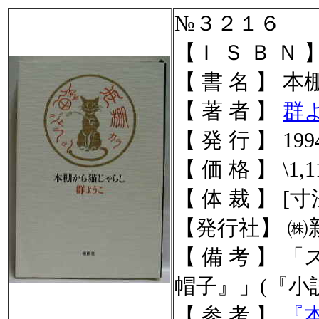
№３２１６
【Ｉ Ｓ Ｂ Ｎ 】 4
【 書 名 】 
【 著 者 】
群
【 発 行 】 1994
【 価 格 】 \1,1
【 体 裁 】
[寸法
【発行社】 ㈱
【 備 考 】
「
帽子』」(『小
【 参 考 】
『