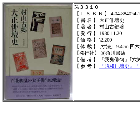
№３３１０
【Ｉ Ｓ Ｂ Ｎ 】 4-04-884054-
【 書 名 】 大正俳壇史
【 著 者 】 村山古郷著
【 発 行 】 1980.11.20
【 価 格 】 \2,200
【 体 裁 】 [寸法] 19.4cm
四
【発行社】 ㈱角川書店
【 備 考 】 「我鬼俳句」｢
【 参 考 】
『昭和俳壇史』
『