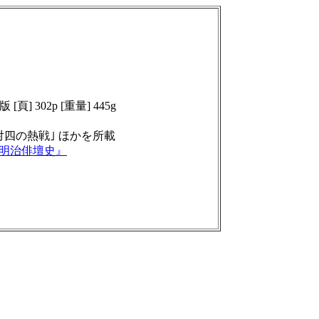
1
六版
[頁] 302p [重量] 445g
六対四の熱戦｣ ほかを所載
明治俳壇史』