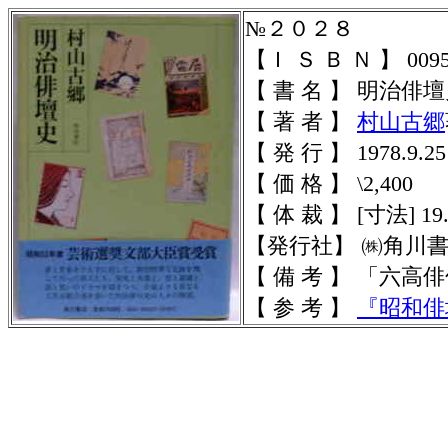
№２０２８
【Ｉ Ｓ Ｂ Ｎ 】 0095-8
【 書 名 】 明治俳
【 著 者 】
村山古郷
【 発 行 】 1978.9.25
【 価 格 】 \2,400
【 体 裁 】 [寸法] 19
【発行社】 ㈱角川
【 備 考 】 「六高
【 参 考 】
『昭和俳