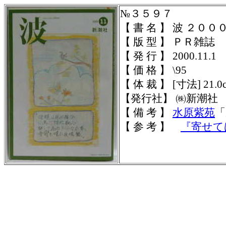
№３５９７
【 書 名 】 波 ２０
【 版 型 】 ＰＲ雑誌
【 発 行 】 2000.11.1
【 価 格 】 \95
【 体 裁 】
[寸法] 21.0
【発行社】 ㈱新潮社
【 備 考 】
水原紫苑
「
【 参 考 】
『寄せて