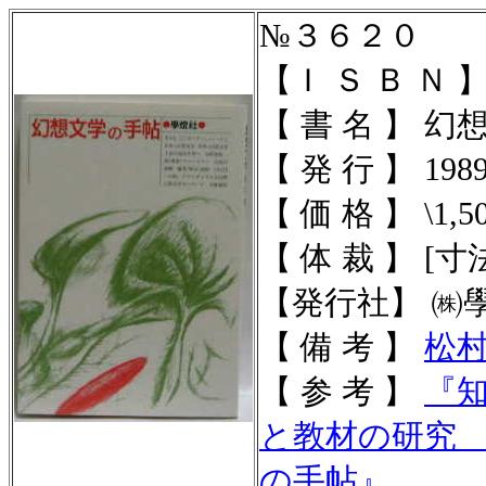
№３６２０
【Ｉ Ｓ Ｂ Ｎ 】 4
【 書 名 】 
【 発 行 】 1989
【 価 格 】 \1,5
【 体 裁 】 [寸法
【発行社】 ㈱
【 備 考 】
松
【 参 考 】
『
と教材の研究
の手帖
』