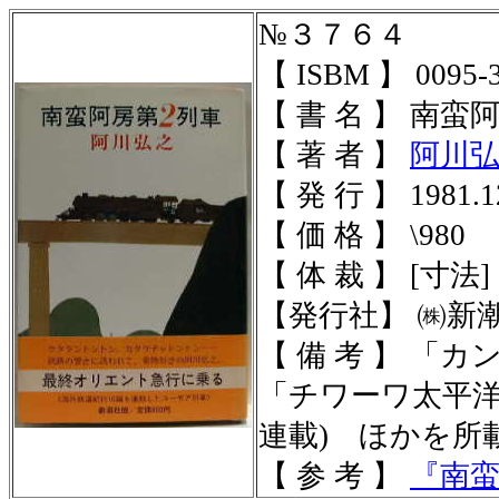
№３７６４
【 ISBM 】 0095-3
【 書 名 】 南
【 著 者 】
阿川
【 発 行 】 1981.1
【 価 格 】 \980
【 体 裁 】 [寸法] 1
【発行社】 ㈱新
【 備 考 】 
「チワーワ太平洋鉄道
連載) ほかを所
【 参 考 】
『南