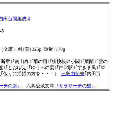
内田百閒集成４
-5
（文庫）判 [頁] 325p [重量] 170g
｣｢断章｣｢南山寿｣｢菊の雨｣｢柳検校の小閑｣｢葉蘭｣｢雲の
盤｣｢とおぼえ｣｢ゆうべの雲｣｢由比駅｣｢すきま風｣｢東
説
｢仮りに揺揺の方を・・・｣
三島由紀夫
｢内田百
ーテの盤』
、六興愛蔵文庫
『サラサーテの盤』