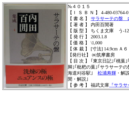
№４０１５
【Ｉ Ｓ Ｂ Ｎ 】
4-480-03764-0
【 書 名 】
サラサーテの盤 
【 著 者 】 内田百閒著
【 版 型 】 ちくま文庫 う-12
【 発 行 】 2003.1.8
【 価 格 】 \1,000
【 体 裁 】
[寸法] 14.9cm Ａ６
【発行社】
㈱筑摩書房
【 目 次 】 ｢東京日記｣｢桃葉
脚｣｢枇杷の葉｣｢サラサーテの
海道刈谷駅｣
松浦寿輝
・解
閒・解説｣
【 参 考 】 福武文庫
『サラサ