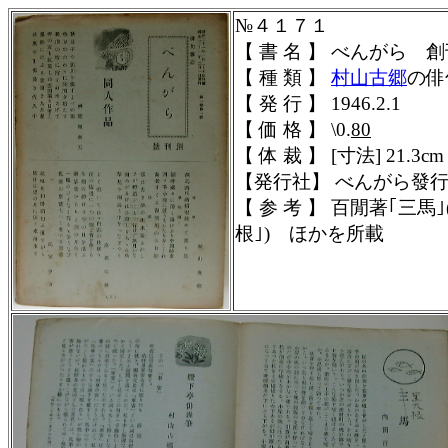
№４１７１
【 書 名 】 べんがら
【 種 類 】
村山古郷
の俳
【 発 行 】 1946.2.1
【 価 格 】 \0.
80
【 体 裁 】 [寸法] 21.3cm
【発行社】 べんがら發
【 参 考 】 百閒著｢三馬｣
根｣)
ほかを所載