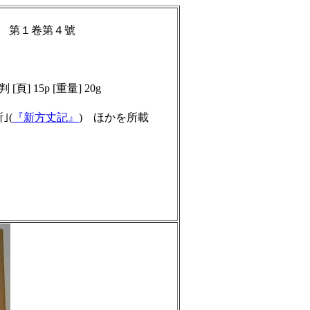
號 第１卷第４號
 [頁] 15p [重量] 20g
｣(
『新方丈記』
)
ほかを所載