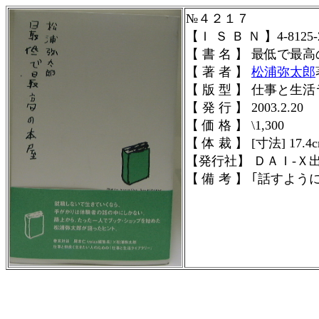
№４２１７
【Ｉ Ｓ Ｂ Ｎ 】4-8125-2
【 書 名 】 最低で最
【 著 者 】
松浦弥太郎
【 版 型 】 仕事と生
【 発 行 】 2003.2.20
【 価 格 】 \1,300
【 体 裁 】 [寸法] 17.4c
【発行社】
ＤＡＩ-Ｘ
【 備 考 】 ｢話すよ