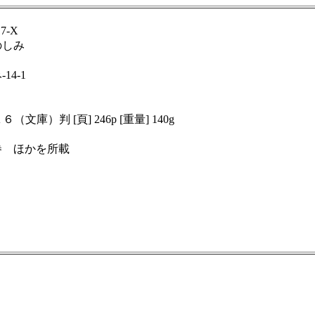
17-X
のしみ
14-1
 Ａ６（文庫）判 [頁] 246p [重量] 140g
巻 ほかを所載