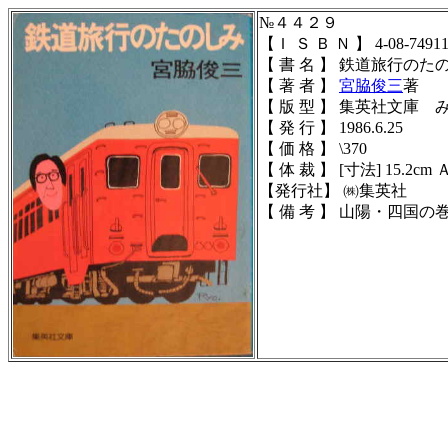
№４４２９
【Ｉ Ｓ Ｂ Ｎ 】
4-08-7491
【 書 名 】 鉄道旅行のた
【 著 者 】
宮脇俊三
著
【 版 型 】 集英社文庫 み-
【 発 行 】 1986.6.25
【 価 格 】 \370
【 体 裁 】
[寸法] 15.2cm
【発行社】
㈱集英社
【 備 考 】
山陽・四国の