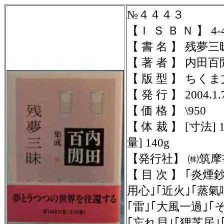
№４４４３
【Ｉ Ｓ Ｂ Ｎ 】
4-
【 書 名 】 残夢
【 著 者 】 内田
【 版 型 】 ちくま
【 発 行 】 2004.1.
【 価 格 】 \950
【 体 裁 】
[寸法] 
量] 140g
【発行社】
㈱筑摩
【 目 次 】 ｢炎煙
用心｣｢近火｣｢蒸氣
｢雷｣｢大風一過｣｢
｢忘れ貝｣｢狸芝居｣