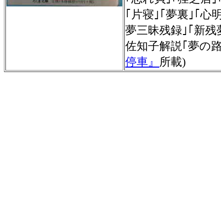
｢片寝｣｢夢裏｣｢心
夢三昧残録｣｢新残
佐知子解説｢夢の
停車』
所載)