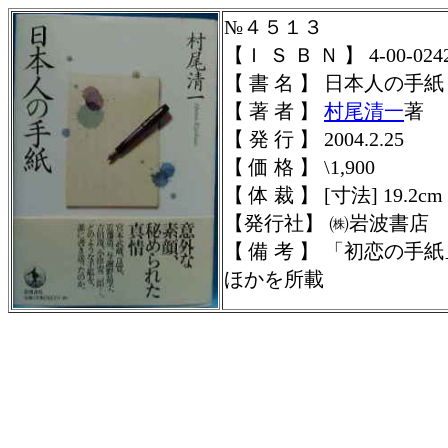
№４５１３
【Ｉ Ｓ Ｂ Ｎ 】
4-00-024
【 書 名 】 日本人の手紙
【 著 者 】
村尾清一
著
【 発 行 】 2004.2.25
【 価 格 】 \1,900
【 体 裁 】
[寸法] 19.2cm
【発行社】
㈱岩波書店
【 備 考 】 「初恋の手
ほかを所載