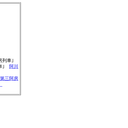
房列車｣
列車｣
阿川
第三阿房
』