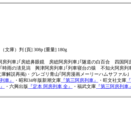
６（文庫）判 [頁] 308p [重量] 180g
長崎阿房列車｣｢房総鼻眼鏡 房総阿房列車｣｢隧道の白百合 四国阿
｣｢時雨の淸見潟 興津阿房列車｣｢列車寝台の猿 不知火阿房
潮文庫解説再掲)・グレゴリ青山｢阿房漫画メーリーハムサファル｣
列車』
・昭和34年版新潮文庫
『第三阿房列車』
・旺文社文庫
『
』
・六興出版
『定本 阿房列車 全』
・福武文庫
『第三阿房列車