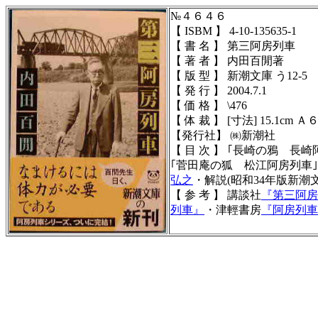
№４６４６
【 ISBM 】 4-10-135635-1
【 書 名 】 第三阿房列車
【 著 者 】 内田百閒著
【 版 型 】 新潮文庫 う12-5
【 発 行 】 2004.7.1
【 価 格 】 \476
【 体 裁 】 [寸法] 15.1cm Ａ
【発行社】 ㈱新潮社
【 目 次 】 ｢長崎の鴉 
｢菅田庵の狐 松江阿房列車
弘之
・解説(昭和34年版新
【 参 考 】 講談社
『第三阿房
列車』
・津輕書房
『阿房列車