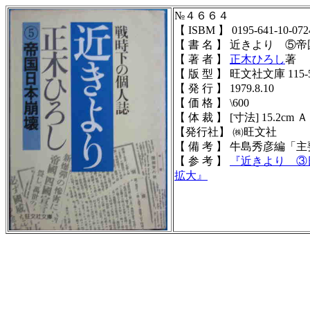
№４６６４
【 ISBM 】 0195-641-10-072
【 書 名 】 近きより ⑤
【 著 者 】
正木ひろし
著
【 版 型 】 旺文社文庫 115-
【 発 行 】 1979.8.10
【 価 格 】 \600
【 体 裁 】 [寸法] 15.2cm 
【発行社】 ㈱旺文社
【 備 考 】 牛島秀彦編
【 参 考 】
『
近きより ③
拡大
』