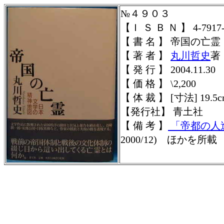
№４９０３
【Ｉ Ｓ Ｂ Ｎ 】 4-7917-
【 書 名 】 帝国の
【 著 者 】
丸川哲史
著
【 発 行 】 2004.11.30
【 価 格 】 \2,200
【 体 裁 】 [寸法] 19.5c
【発行社】
青土社
【 備 考 】
「帝都の人
2000/12)
ほかを所載