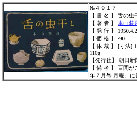
№４９１７
【 書 名 】 舌の虫
【 著 者 】
本山荻
【 発 行 】 1950.4.
【 価 格 】 \90
【 体 裁 】 [寸法] 1
110g
【発行社】
朝日新
【 備 考 】 百
年７月号 月報』に