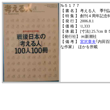
№５１７７
【 書 名 】 考える人 季
【 特 集 】 創刊４周年記念
【 発 行 】 2006.8.1
【 価 格 】 \1,333
【 体 裁 】 [寸法] 25.7cm Ｂ５
【発行社】 ㈱新潮社
【 備 考 】
宮沢章夫
｢内田
な作家｣ ほかを所載