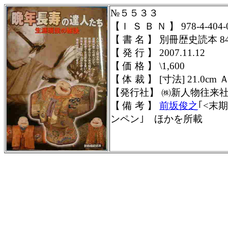
№５５３３
【Ｉ Ｓ Ｂ Ｎ 】 978-4-404-0
【 書 名 】 別冊歴史読本
【 発 行 】 2007.11.12
【 価 格 】 \1,600
【 体 裁 】 [寸法] 21.0cm Ａ
【発行社】 ㈱新人物往来
【 備 考 】
前坂俊之
｢<末
ンペン｣ ほかを所載