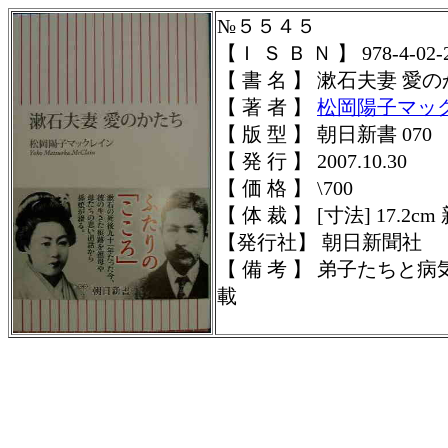
№５５４５
【Ｉ Ｓ Ｂ Ｎ 】 978-4-02-2
【 書 名 】 漱石夫妻 愛
【 著 者 】
松岡陽子マッ
【 版 型 】 朝日新書 070
【 発 行 】 2007.10.30
【 価 格 】 \700
【 体 裁 】
[寸法] 17.2cm
【発行社】 朝日新聞社
【 備 考 】 弟子たち
載