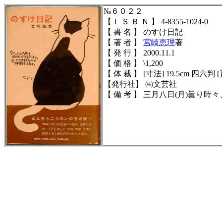
№６０２２
【Ｉ Ｓ Ｂ Ｎ 】 4-8355-1024-0
【 書 名 】 のすけ日記
【 著 者 】
宮崎恵理
著
【 発 行 】 2000.11.1
【 価 格 】 \1,200
【 体 裁 】 [寸法] 19.5cm 四六判 [頁
【発行社】 ㈱文芸社
【 備 考 】 三月八日(月)曇り