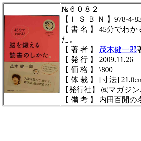
№６０８２
【Ｉ Ｓ Ｂ Ｎ 】978-4-838
【 書 名 】 45分で
た。
【 著 者 】
茂木健一郎
【 発 行 】 2009.11.26
【 価 格 】 \800
【 体 裁 】 [寸法] 21.0cm
【発行社】 ㈱マガジ
【 備 考 】 内田百