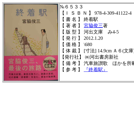
№６５３３
【Ｉ Ｓ Ｂ Ｎ 】 978-4-309-41122-4
【 書 名 】 終着駅
【 著 者 】
宮脇俊三
著
【 版 型 】 河出文庫 み4-5
【 発 行 】 2012.1.20
【 価 格 】 \680
【 体 裁 】 [寸法] 14.9cm Ａ６(文庫)判
【発行社】 ㈱河出書房新社
【 備 考 】 汽車旅讃歌 ほかを所
【 参 考 】
『
終着駅
』