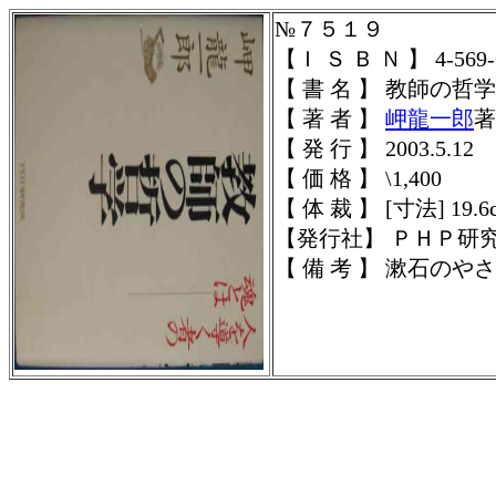
№７５１９
【Ｉ Ｓ Ｂ Ｎ 】 4-569-6
【 書 名 】 教師の哲学
【 著 者 】
岬龍一郎
著
【 発 行 】 2003.5.12
【 価 格 】 \1,400
【 体 裁 】
[寸法] 19.6
【発行社】 ＰＨＰ研
【 備 考 】 漱石の