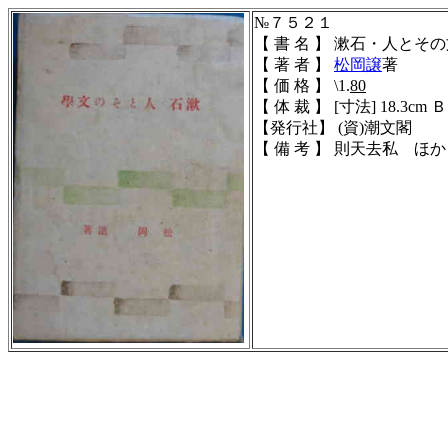
№７５２１
【 書 名 】 漱石・人とそ
【 著 者 】
松岡譲
著
【 価 格 】 \1.
80
【 体 裁 】
[寸法] 18.3cm Ｂ
【発行社】 (資)潮文閣
【 備 考 】 則天去私 ほ