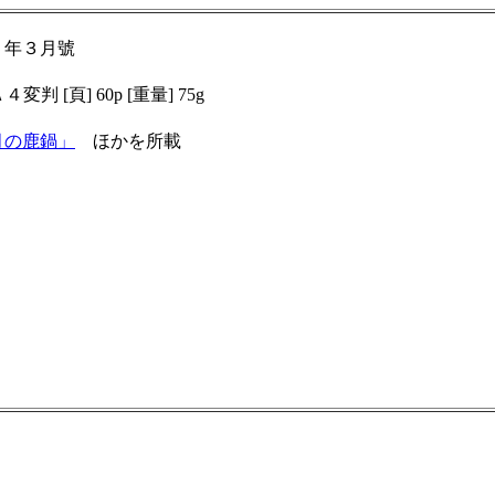
１５年３月號
Ａ４変判 [頁] 60p [重量] 75g
月の鹿鍋」
ほかを所載