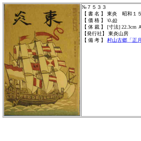
№７５３３
【 書 名 】 東炎 昭和
【 価 格 】 \0.
40
【 体 裁 】
[寸法] 22.3cm 
【発行社】 東炎山房
【 備 考 】
村山古郷
「正