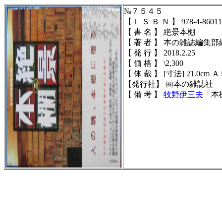
№７５４５
【Ｉ Ｓ Ｂ Ｎ 】
978-4-86011
【 書 名 】 絶景本棚
【 著 者 】 本の雑誌編集部
【 発 行 】 2018.2.25
【 価 格 】 \2,300
【 体 裁 】
[寸法] 21.0cm Ａ
【発行社】 ㈱本の雑誌社
【 備 考 】
牧野伊三夫
「本