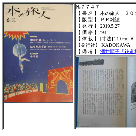
№７７４７
【 書 名 】 本の旅人 ２
【 版 型 】 ＰＲ雑誌
【 発 行 】 2019.5.27
【 価 格 】 \93
【 体 裁 】
[寸法] 21.0cm Ａ５
【発行社】
KADOKAWA
【 備 考 】
酒井順子
「鉄道