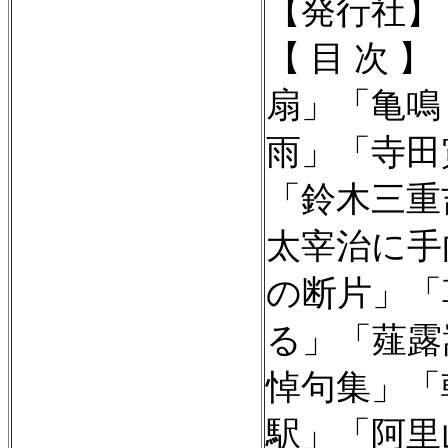
【発行社
【 目 次 
扇」「亀鳴
雨」「寺田
「鈴木三重
太宰治に手
の断片」「
る」「薤露
悼句集」「
駅」「阿里