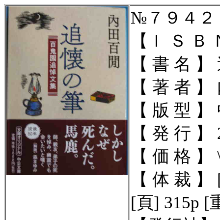
№７９４２
【Ｉ Ｓ Ｂ 
【 書 名 
【 著 者 
【 版 型 】
【 発 行 】 2
【 価 格 】 \
【 体 裁 】
[頁] 315p [