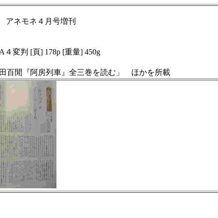
 パンチ アネモネ４月号増刊
 A４変判 [頁] 178p [重量] 450g
田百閒『阿房列車』全三巻を読む」
ほかを所載