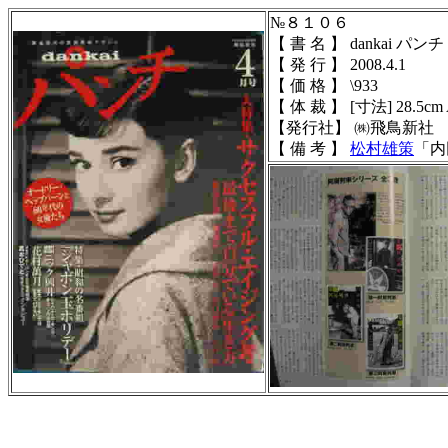
№８１０６
【 書 名 】 dankai
【 発 行 】 2008.4.1
【 価 格 】 \933
【 体 裁 】 [寸法] 28.5cm
【発行社】
㈱飛鳥新社
【 備 考 】
松村雄策
「内