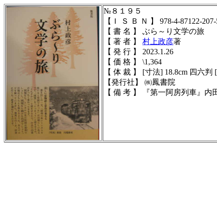
№８１９５
【Ｉ Ｓ Ｂ Ｎ 】
978-4-87122-207-
【 書 名 】 ぶら～り文学の旅
【 著 者 】
村上政彦
著
【 発 行 】 2023.1.26
【 価 格 】 \1,364
【 体 裁 】
[寸法] 18.8cm 四六判 [頁
【発行社】 ㈱鳳書院
【 備 考 】
『第一阿房列車』内