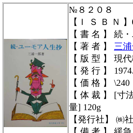
№８２０８
【Ｉ Ｓ Ｂ Ｎ 】01
【 書 名 】 
【 著 者 】
三浦
【 版 型 】 現代
【 発 行 】 1974.
【 価 格 】 \240
【 体 裁 】
[寸法]
量] 120g
【発行社】 ㈱
【 備 考 】
緩急