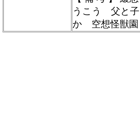
うこう 父と子
か 空想怪獣