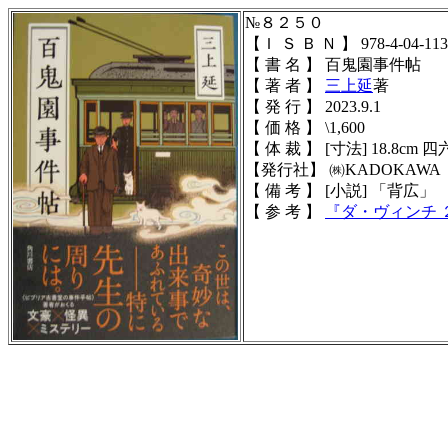
№８２５０
【Ｉ Ｓ Ｂ Ｎ 】
978-4-04-113
【 書 名 】 百鬼園事件帖
【 著 者 】
三上延
著
【 発 行 】 2023.9.1
【 価 格 】 \1,600
【 体 裁 】
[寸法] 18.8cm 四六
【発行社】
㈱KADOKAWA
【 備 考 】 [小説] 「
【 参 考 】
『ダ・ヴィンチ 